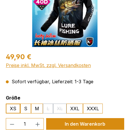
49,90 €
Preise inkl. MwSt. zzgl. Versandkosten
Sofort verfügbar, Lieferzeit: 1-3 Tage
auswählen
Größe
XS
S
M
L
XL
XXL
XXXL
(Diese Option ist zurzeit nicht verfügbar.)
(Diese Option ist zurzeit nicht verfüg
Produkt Anzahl: Gib den gewünschten We
In den Warenkorb