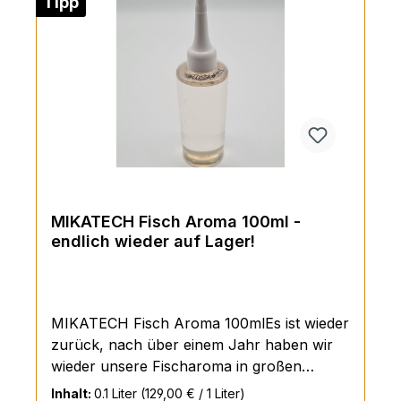
Tipp
LockwirkungHochwertige
InhaltsstoffeVielseitig einsetzbar (Gießen &
Nachbehandlung)Lang anhaltender Duftfilm
im WasserUnsere Aromen zählen zu den
effektivsten am Markt und sind jetzt wieder
erhältlich in den
Varianten:FlusskrebsFischKnoblauchDuftpr
ofil: KnoblauchInhaltsstoffe:Öl, Pheromone,
Aminosäuren, Lockstoffe (Flavour),
Ethanol
MIKATECH Fisch Aroma 100ml -
endlich wieder auf Lager!
MIKATECH Fisch Aroma 100mlEs ist wieder
zurück, nach über einem Jahr haben wir
wieder unsere Fischaroma in großen
Mengen auf Lager!Ideal zum Gießen von
Inhalt:
0.1 Liter
(129,00 € / 1 Liter)