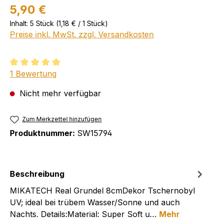
5,90 €
Inhalt:
5 Stück
(1,18 € / 1 Stück)
Preise inkl. MwSt. zzgl. Versandkosten
Durchschnittliche Bewertung von 5 von 5 Sternen
1 Bewertung
Nicht mehr verfügbar
Zum Merkzettel hinzufügen
Produktnummer:
SW15794
Beschreibung
MIKATECH Real Grundel 8cmDekor Tschernobyl
UV; ideal bei trübem Wasser/Sonne und auch
Nachts. Details:Material: Super Soft u…
Mehr