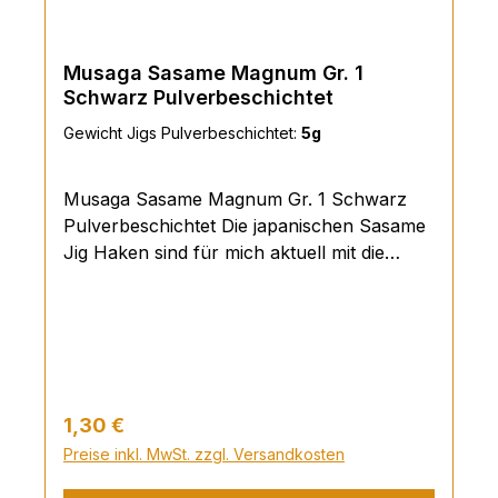
Musaga Sasame Magnum Gr. 1
Schwarz Pulverbeschichtet
Gewicht Jigs Pulverbeschichtet:
5g
Musaga Sasame Magnum Gr. 1 Schwarz
Pulverbeschichtet Die japanischen Sasame
Jig Haken sind für mich aktuell mit die
schärfsten Jig-Haken auf dem Markt. Von
der Firma Musaga werden diese mega
scharfen Japanhaken in Polen zum Jig
gegossen, deswegen sind sie preislich so
attraktiv. Der runde Hakenschenkel ist
perfekt für Zander- und Barschmäuler. Im
Regulärer Preis:
1,30 €
Vergleich zu herkömmlichen Jig Haken sind
Preise inkl. MwSt. zzgl. Versandkosten
die Musaga Jig Haken sehr dünndrähtig
und trotzdem sehr stabil und brechen nicht