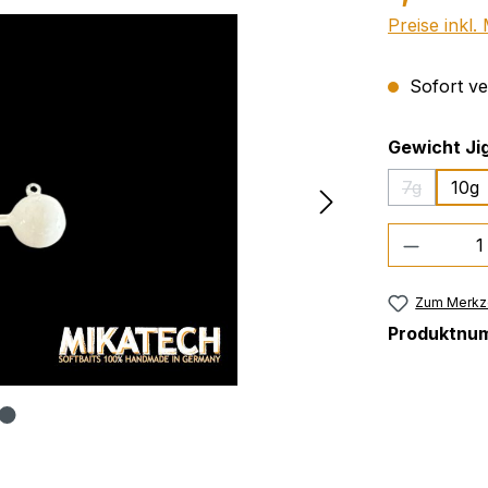
Preise inkl
Sofort ver
Gewicht Ji
7g
10g
(Diese Opti
Produkt
Zum Merkze
Produktnu