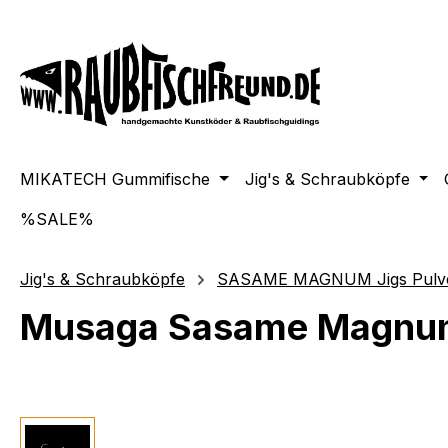
springen
Zur Hauptnavigation springen
MIKATECH Gummifische
Jig's & Schraubköpfe
%SALE%
Jig's & Schraubköpfe
SASAME MAGNUM Jigs Pulver
Musaga Sasame Magnum 
Bildergalerie überspringen